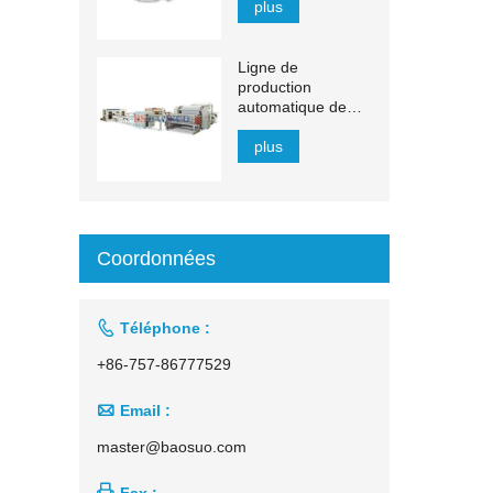
plus
Ligne de
production
automatique de
mouchoirs en
papier à transfert
plus
automatique de
1 500 à 2 200 mm
Coordonnées

Téléphone :
+86-757-86777529

Email :
master@baosuo.com

Fax :