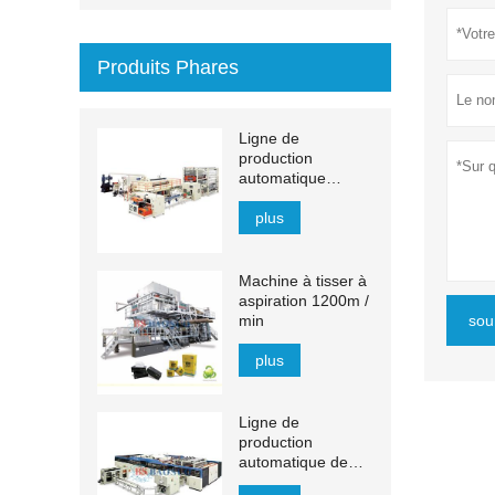
Produits Phares
Ligne de
production
automatique
d'essuie-mains en
papier à transfert
plus
MJN-PL
Machine à tisser à
aspiration 1200m /
min
sou
plus
Ligne de
production
automatique de
mouchoirs YH-FG