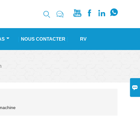






AS
NOUS CONTACTER
RV
n

 machine