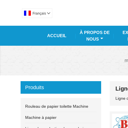
Français

À PROPOS DE
EX
ACCUEIL
NOUS
m
Produits
Lign
Ligne 
Rouleau de papier toilette Machine
Machine à papier