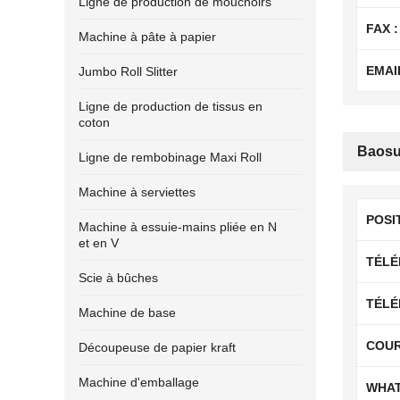
Ligne de production de mouchoirs
FAX :
Machine à pâte à papier
EMAIL
Jumbo Roll Slitter
Ligne de production de tissus en
coton
Baos
Ligne de rembobinage Maxi Roll
Machine à serviettes
POSI
Machine à essuie-mains pliée en N
et en V
TÉLÉ
Scie à bûches
TÉLÉ
Machine de base
COUR
Découpeuse de papier kraft
Machine d'emballage
WHA