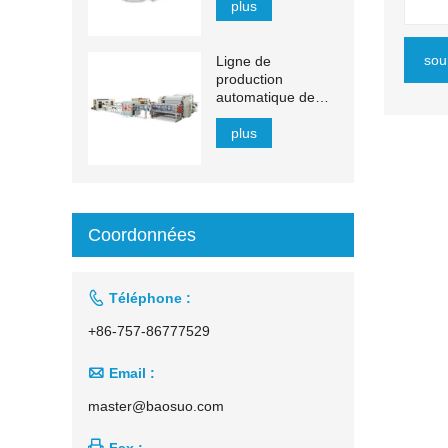
plus
sou
Ligne de
production
automatique de
mouchoirs en
papier à transfert
plus
automatique de
1 500 à 2 200 mm
Coordonnées

Téléphone :
+86-757-86777529

Email :
master@baosuo.com

Fax :