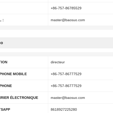
+86-757-86785529
 :
master@baosuo.com
uo
TION
directeur
PHONE MOBILE
+86-757-86777529
PHONE
+86-757-86777529
RIER ÉLECTRONIQUE
master@baosuo.com
TSAPP
8618927225280