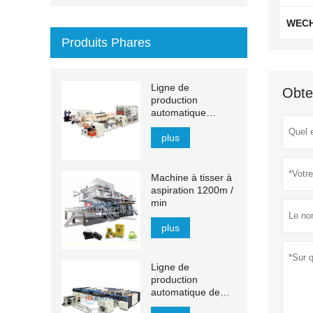
WEC
Produits Phares
Ligne de
Obte
production
automatique
d'essuie-mains en
papier à transfert
plus
MJN-PL
Machine à tisser à
aspiration 1200m /
min
plus
Ligne de
production
automatique de
mouchoirs YH-FG