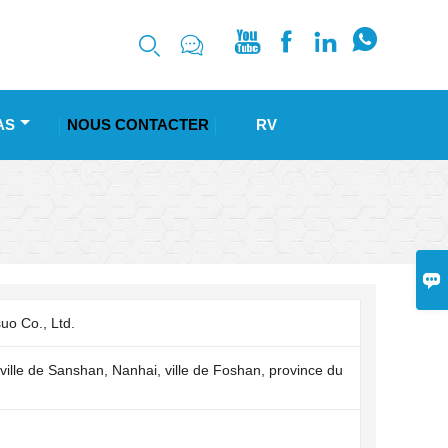






AS
NOUS CONTACTER
RV

uo Co., Ltd.
ville de Sanshan, Nanhai, ville de Foshan, province du