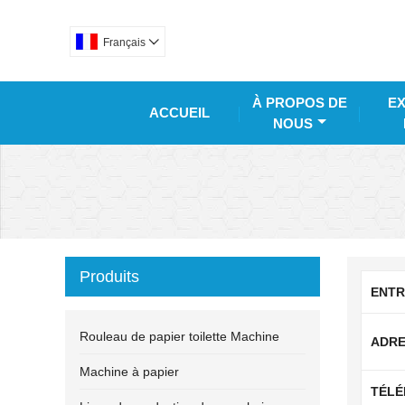
Français

À PROPOS DE
EX
ACCUEIL
NOUS
Produits
ENTR
Rouleau de papier toilette Machine
ADRE
Machine à papier
TÉLÉ