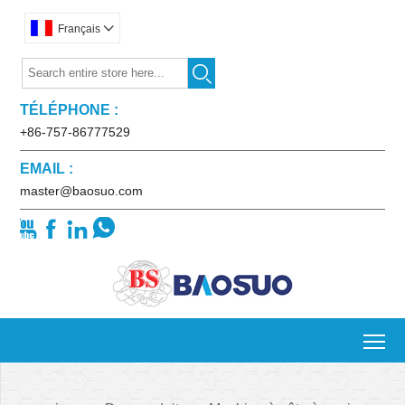
Français


TÉLÉPHONE :
+86-757-86777529
EMAIL :
master@baosuo.com




To