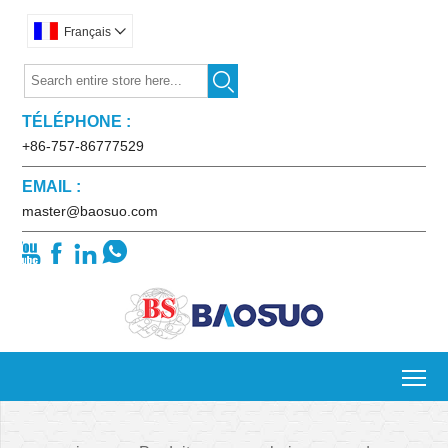
Français


TÉLÉPHONE :
+86-757-86777529
EMAIL :
master@baosuo.com




To