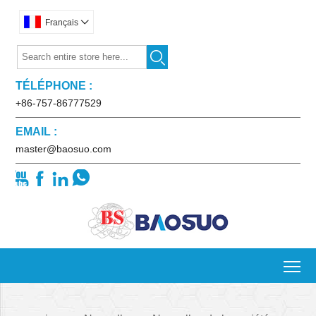
Français


TÉLÉPHONE :
+86-757-86777529
EMAIL :
master@baosuo.com




To