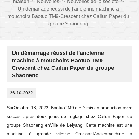
maison
>
Nouvelles
>
Nouvelles de la société
>
Un démarrage réussi de l'ancienne machine à
mouchoirs Baotuo TM9-Crescent chez Cailun Paper du
groupe Shaoneng
Un démarrage réussi de l'ancienne
machine à mouchoirs Baotuo TM9-
Crescent chez Cailun Paper du groupe
Shaoneng
26-10-2022
Sur
Octobre
18
, 202
2
, Baotuo
TM9
a été mis en production avec
succès après deux jours de réglage
chez Cailun Paper du
groupe Shaoneng en
Ville de Leiyang
. Cette machine est une
machine à grande vitesse
Croissant
Ancien
machine à