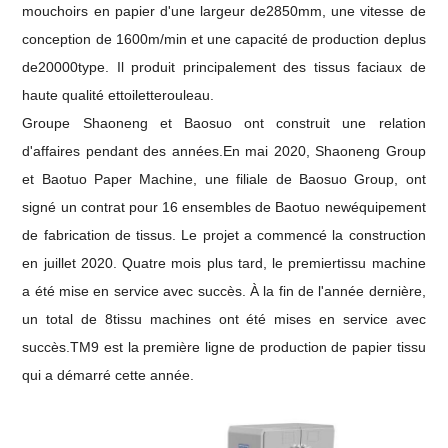
mouchoirs en papier d'une largeur de
2850
mm, une vitesse de
conception de 1
6
00m/min
et une capacité de production de
plus
de
2
0
000
type
.
Il produit principalement des tissus faciaux de
haute qualité et
toilette
rouleau
.
Groupe Shaoneng
et
Baosuo
ont construit une relation
d'affaires
pendant des années.
En mai 2020, Shaoneng Group
et Baotuo Paper Machine, une filiale de Baosuo Group, ont
signé un contrat pour 16 ensembles de Baotuo new
équipement
de fabrication de tissus
. Le projet a commencé la construction
en juillet 2020. Quatre mois plus tard, le premier
tissu
machine
a été mise en service avec succès. À la fin de l'année dernière,
un total de 8
tissu
machines ont été mises en service avec
succès.
TM9 est la première ligne de production de papier tissu
qui a démarré cette année.