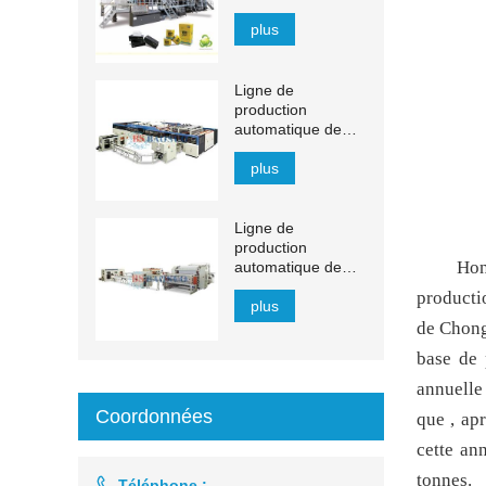
plus
Ligne de
production
automatique de
mouchoirs YH-FG
plus
Ligne de
production
Hon
automatique de
mouchoirs en
producti
papier à transfert
plus
automatique de
de Chong
1 500 à 2 200 mm
base de 
annuelle
Coordonnées
que , ap
cette an
tonnes.

Téléphone :