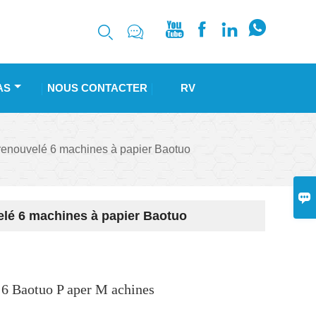






AS
NOUS CONTACTER
RV
renouvelé 6 machines à papier Baotuo

lé 6 machines à papier Baotuo
 6 Baotuo
P
aper
M
achines