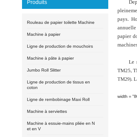
Produits
Dep
pleineme
pays. H
Rouleau de papier toilette Machine
annuelle
Machine à papier
papier d
machines
Ligne de production de mouchoirs
Machine à pâte à papier
Le 
Jumbo Roll Slitter
TM25, 
L
TM29).
Ligne de production de tissus en
coton
width = "
Ligne de rembobinage Maxi Roll
Machine à serviettes
Machine à essuie-mains pliée en N
et en V