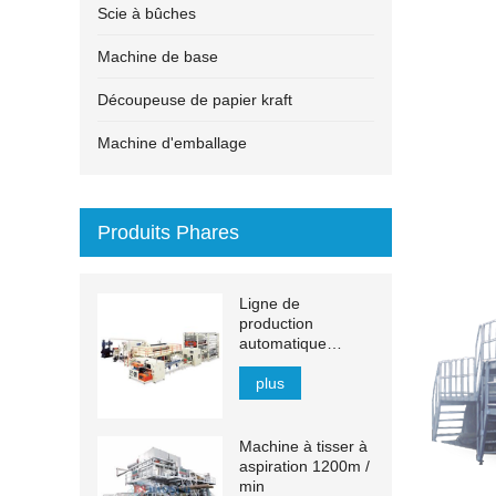
Scie à bûches
Machine de base
Découpeuse de papier kraft
Machine d'emballage
Produits Phares
Ligne de
production
automatique
d'essuie-mains en
papier à transfert
plus
MJN-PL
Machine à tisser à
aspiration 1200m /
min