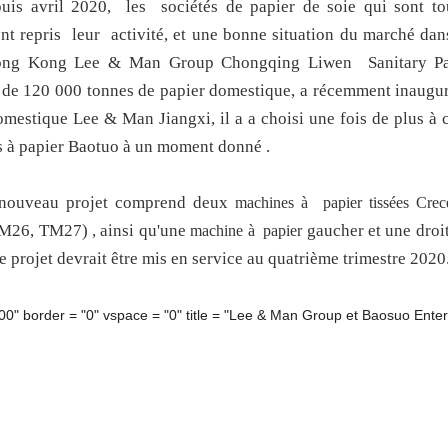
uis avril 2020,
les
sociétés de papier de soie
qui sont
to
nt repris
leur
activité, et une bonne situation du marché dans
ong Kong Lee & Man Group Chongqing
Liwen
Sanitary Pa
 de 120 000 tonnes de papier domestique, a récemment inauguré
omestique Lee & Man Jiangxi, il a a choisi une fois de plus 
 à papier Baotuo à un moment donné
.
nouveau projet comprend deux
machines à
papier
tissées
Crec
TM26, TM27)
, ainsi qu'une
gaucher et une droi
machine à
papier
e projet devrait être mis en service au quatrième trimestre 2020
800" border = "0" vspace = "0" title = "Lee & Man Group et Baosuo Ente