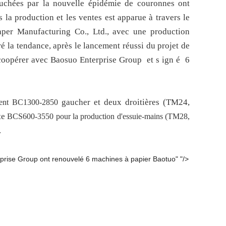
uchées par la nouvelle épidémie de couronnes ont
 la production et les ventes est apparue à travers le
per Manufacturing Co., Ltd., avec une production
 la tendance, après le lancement réussi du projet de
à coopérer avec Baosuo Enterprise Group
et
s
ign
é
6
gaucher et deux droitières
(TM24,
ent
BC1300-2850
te
BCS600-3550
pour la production d'essuie-mains (TM28,
.
rprise Group ont renouvelé 6 machines à papier Baotuo" "/>