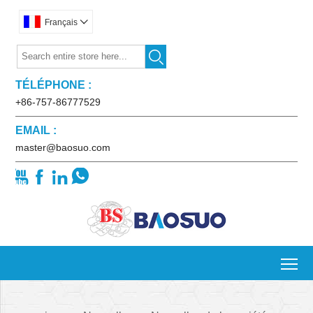
Français


TÉLÉPHONE :
+86-757-86777529
EMAIL :
master@baosuo.com




To