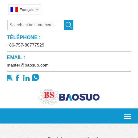
Français


TÉLÉPHONE :
+86-757-86777529
EMAIL :
master@baosuo.com




To