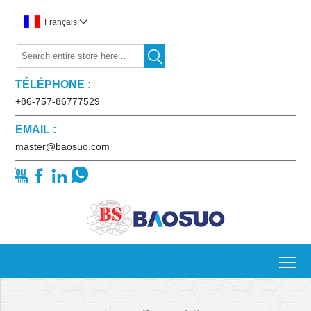
Français


TÉLÉPHONE :
+86-757-86777529
EMAIL :
master@baosuo.com




To