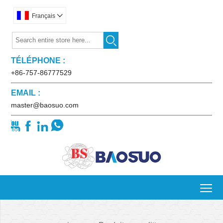
Français


TÉLÉPHONE :
+86-757-86777529
EMAIL :
master@baosuo.com




To