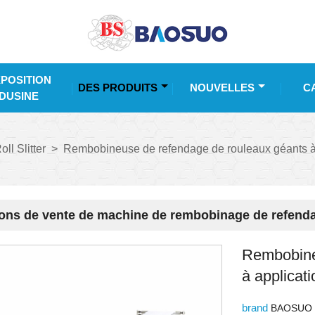
POSITION
DES PRODUITS
NOUVELLES
C
DUSINE
ll Slitter
>
Rembobineuse de refendage de rouleaux géants à
ions de vente de machine de rembobinage de refenda
Rembobine
à applicat
brand
BAOSUO