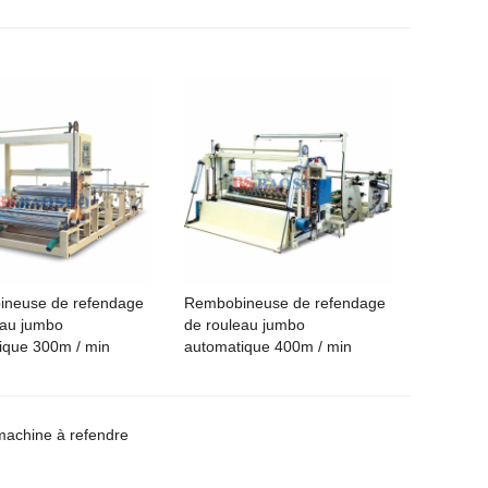
neuse de refendage
Rembobineuse de refendage
eau jumbo
de rouleau jumbo
ique 300m / min
automatique 400m / min
machine à refendre