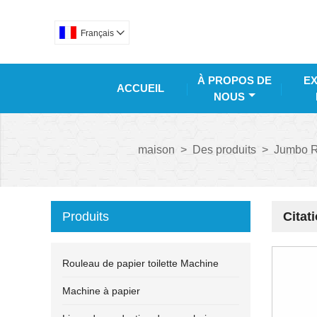
Français

À PROPOS DE
EX
ACCUEIL
NOUS
maison
>
Des produits
>
Jumbo Ro
Produits
Citat
Rouleau de papier toilette Machine
Machine à papier