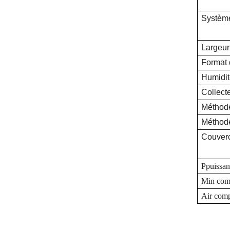
Système
Largeur
Format d
Humidité
Collect
Méthod
Méthode
Couverc
P
puissa
Min com
Air com