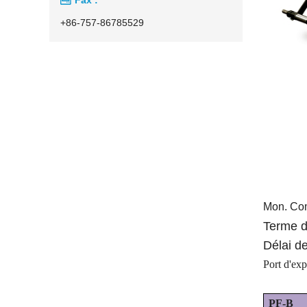
+86-757-86785529
Mon. Co
Terme d
Délai de
Port d'exp
PF-
B