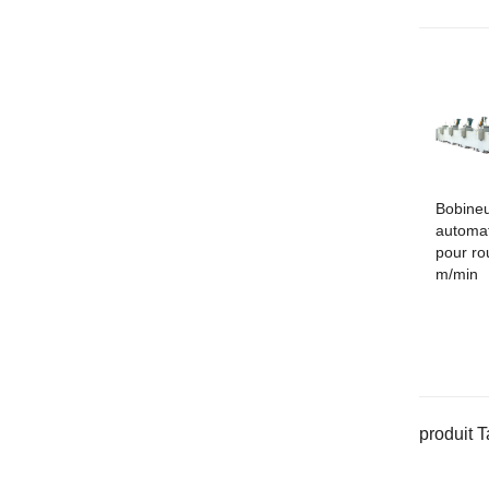
Bobine
automat
pour ro
m/min
produit T