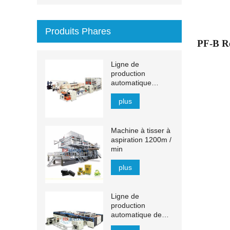
Produits Phares
PF-
B
Re
Ligne de
production
automatique
d'essuie-mains en
papier à transfert
plus
MJN-PL
Machine à tisser à
aspiration 1200m /
min
plus
Ligne de
production
automatique de
mouchoirs YH-FG