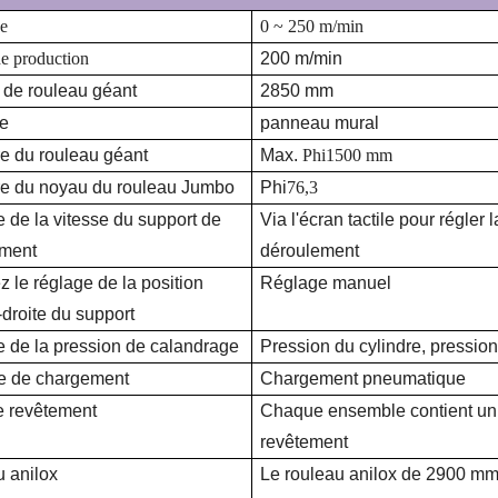
se
0
~
250
m/min
de production
200 m/min
 de rouleau géant
2850 mm
re
panneau mural
e du rouleau géant
Max.
Phi
1500 mm
e du noyau du rouleau Jumbo
Phi
76,3
 de la vitesse du support de
Via l'écran tactile pour régler
ement
déroulement
z le réglage de la position
Réglage manuel
droite du support
 de la pression de calandrage
Pression du cylindre, pressio
e de chargement
Chargement pneumatique
e revêtement
Chaque ensemble contient un 
revêtement
 anilox
Le rouleau anilox de 2900 mm 