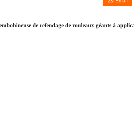

Email
mbobineuse de refendage de rouleaux géants à applic