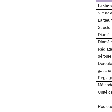
La vites
Vitesse 
Largeur
Structu
Diamètr
Diamètr
Réglage
déroul
Déroule
gauche-
Réglage
Méthod
Unité d
Rouleau