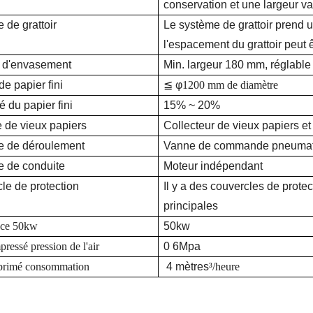
conservation et une largeur v
 de grattoir
Le système de grattoir prend
l'espacement du grattoir peut 
 d'envasement
Min. largeur 180 mm, réglable 
e papier fini
≦ φ
1200 mm de diamètre
 du papier fini
15% ~ 20%
e de vieux papiers
Collecteur de vieux papiers et
e de déroulement
Vanne de commande pneumat
 de conduite
Moteur indépendant
le de protection
Il y a des couvercles de prote
principales
nce 50kw
50kw
pressé
pression de l'air
0 6Mpa
primé
consommation
4 mètres
³
/heure