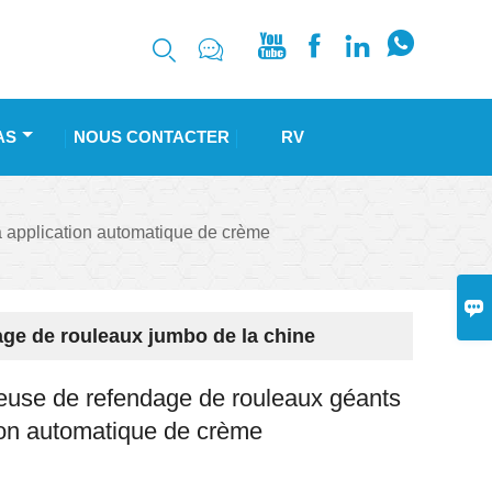






AS
NOUS CONTACTER
RV
 application automatique de crème

ge de rouleaux jumbo de la chine
use de refendage de rouleaux géants
ion automatique de crème