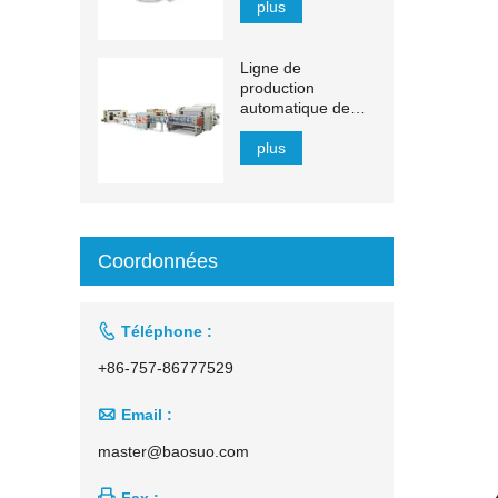
plus
Ligne de
production
automatique de
mouchoirs en
papier à transfert
plus
automatique de
1 500 à 2 200 mm
Coordonnées

Téléphone :
+86-757-86777529

Email :
master@baosuo.com

Fax :