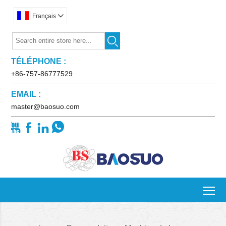
Français


TÉLÉPHONE :
+86-757-86777529
EMAIL :
master@baosuo.com




To