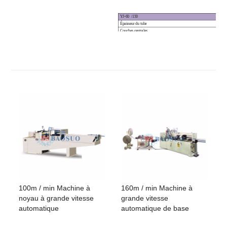
YJ-60
/150
Épaisseur du tube
1,5 ~
Couches centrales
7 ~ 11
Diamètre du noyau
Φ25 
Vitesse de la machine
0 ~ 1
* D'autres spécifications sont disponibles selon vos besoins
100m / min Machine à
160m / min Machine à
noyau à grande vitesse
grande vitesse
automatique
automatique de base