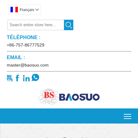
Français


TÉLÉPHONE :
+86-757-86777529
EMAIL :
master@baosuo.com




To