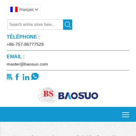
Français


TÉLÉPHONE :
+86-757-86777529
EMAIL :
master@baosuo.com




To