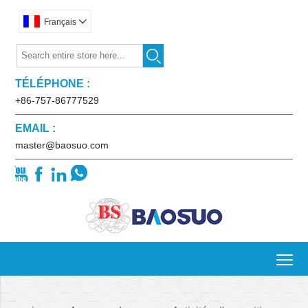
Français


TÉLÉPHONE :
+86-757-86777529
EMAIL :
master@baosuo.com




To