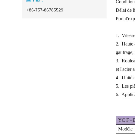
Condition
+86-757-86785529
Délai de l
Port d'exp
1.
Vitesse
2.
Haute a
gaufrage;
3.
Roulea
et l'acier
4.
Unité d
5.
Les piè
6.
Applica
YC
F
-
Modèle