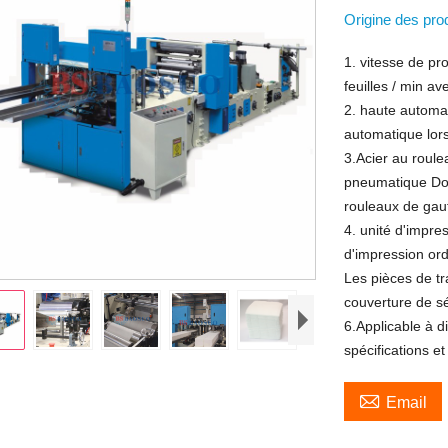
Origine des pro
1. vitesse de pr
feuilles / min av
2. haute automat
automatique lors
3.Acier au roule
pneumatique Dou
rouleaux de gauf
4. unité d'impre
d'impression ord
Les pièces de tr
couverture de sé
6.Applicable à d
spécifications et

Email