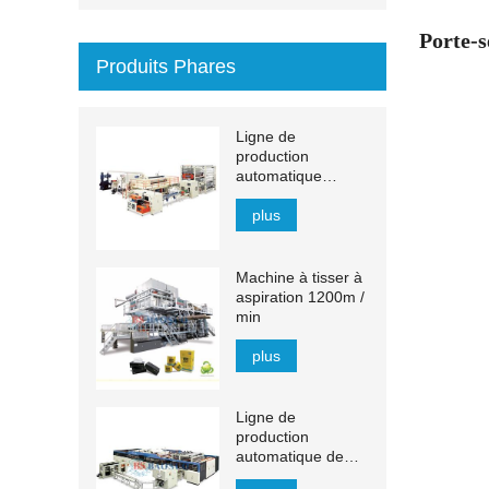
Porte-s
Produits Phares
Ligne de
production
automatique
d'essuie-mains en
papier à transfert
plus
MJN-PL
Machine à tisser à
aspiration 1200m /
min
plus
Ligne de
production
automatique de
mouchoirs YH-FG