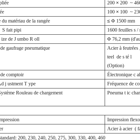
pliée
200
×
200
~
46
iée
100
×
100
~
23
 du matériau de la rangée
≤
Φ 1500 mm
e
S fait
pipi
1600
feuilles
s
/
S
ize de
J
umbo
R
oll
Φ
76,2 mm (d'aut
de gaufrage pneumatique
Acier
à
feutrées
teel
de s
té
l
(Option)
de comptoir
Électronique
c
a
Ad
j
ustment
T
ype
Fréquence de
co
ystème Rouleau de chargement
Pneuma
t
ic
cha
impression
Impression flex
er
Acier à acier
(
f
tandard: 200, 230, 240, 250, 275, 300, 330, 400, 460