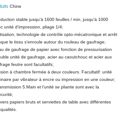
duits
Chine
oduction stable jusqu'à 1600 feuilles / min, jusqu'à 1000
ec unité d'impression, pliage 1/4;
isation, technologie de contrôle opto-mécatronique et arrêt
que le tissu s'enroule autour du rouleau de gaufrage;
au de gaufrage de papier avec fonction de pressurisation
ble unité de gaufrage, acier au caoutchouc et acier aux
rage feutre sont facultatifs;
ssion à chambre fermée à deux couleurs. Facultatif: unité
inaire par vibrateur à encre ou impression en une couleur;
ansmission 5.Main et l'unité se pliante sont avec la
curité;
ivers papiers bruts et serviettes de table avec différentes
 qualités.