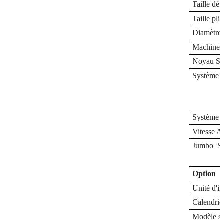
Taille dé
Taille pl
Diamètre
Machin
Noyau
Système 
Système 
Vitesse
Jumbo
S
Option
Unité d'
Calendri
Modèle s