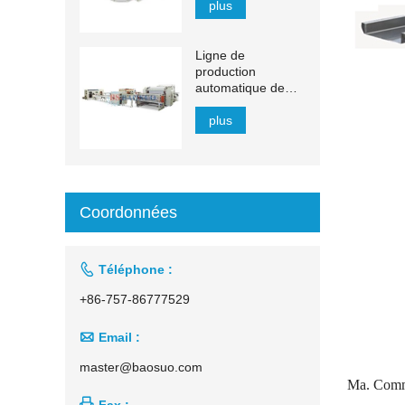
plus
Ligne de
production
automatique de
mouchoirs en
papier à transfert
plus
automatique de
1 500 à 2 200 mm
Coordonnées

Téléphone :
+86-757-86777529

Email :
master@baosuo.com
Ma. Com

Fax :