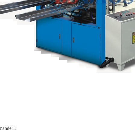
mande:
1