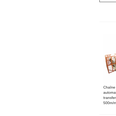
Chaîne 
automat
transfe
500m/m