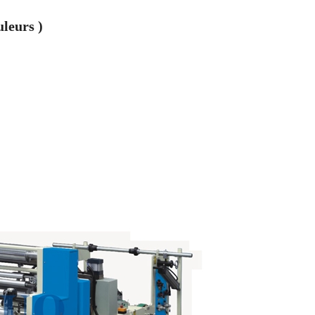
uleurs
)