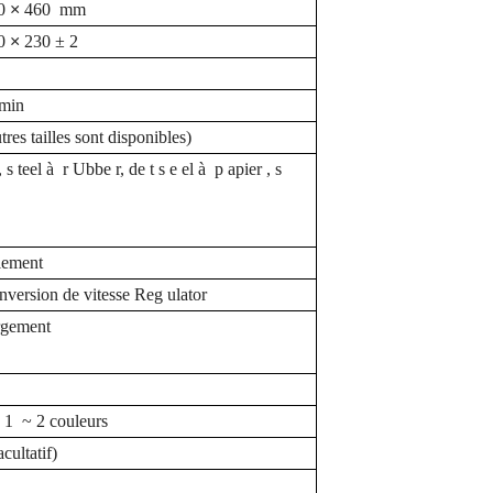
0
×
460
mm
0
×
230
±
2
 min
res tailles sont disponibles)
, s
teel
à
r
Ubbe
r,
de
t
s e
el
à
p
apier
, s
lement
nversion de
vitesse
Reg
ulator
rgement
o 1
~
2 couleurs
acultatif)