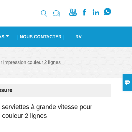






AS
NOUS CONTACTER
RV
r impression couleur 2 lignes

esure
 serviettes à grande vitesse pour
 couleur 2 lignes