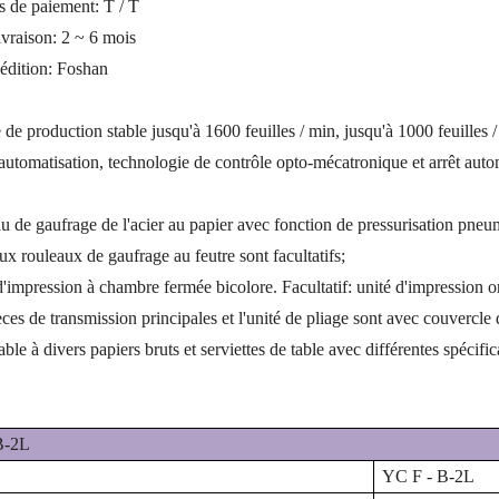
s de paiement: T / T
ivraison: 2 ~ 6 mois
édition:
Foshan
 de production stable jusqu'à 1600 feuilles / min, jusqu'à 1000 feuilles 
utomatisation, technologie de contrôle opto-mécatronique et arrêt autom
u de gaufrage de l'acier au papier avec fonction de pressurisation pneu
 aux rouleaux de gaufrage au feutre sont facultatifs;
'impression à chambre fermée bicolore. Facultatif: unité d'impression o
ces de transmission principales et l'unité de pliage sont avec couvercle 
ble à divers papiers bruts et serviettes de table avec différentes spécifica
B-2L
YC
F
-
B-2L