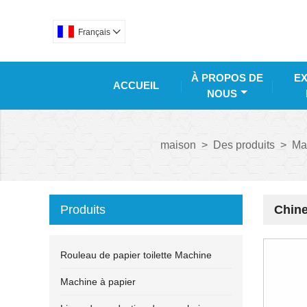
Français

À PROPOS DE
EX
ACCUEIL
NOUS
maison
>
Des produits
>
Mac
Produits
Chine
Rouleau de papier toilette Machine
Machine à papier