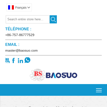
Français


TÉLÉPHONE :
+86-757-86777529
EMAIL :
master@baosuo.com




To