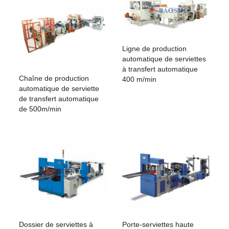
Unité d'impression
Impress
Calendrier
Acier co
Modèle standard : 200, 230, 240, 250, 275, 300, 330, 400, 460
Ligne de production
automatique de serviettes
à transfert automatique
Chaîne de production
400 m/min
automatique de serviette
de transfert automatique
de 500m/min
Dossier de serviettes à
Porte-serviettes haute