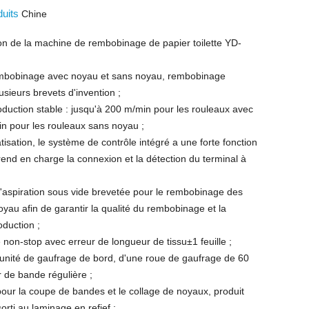
duits
Chine
ion de la machine de rembobinage de papier toilette YD-
embobinage avec noyau et sans noyau, rembobinage
usieurs brevets d'invention ;
oduction stable : jusqu'à 200 m/min pour les rouleaux avec
n pour les rouleaux sans noyau ;
isation, le système de contrôle intégré a une forte fonction
rend en charge la connexion et la détection du terminal à
d'aspiration sous vide brevetée pour le rembobinage des
yau afin de garantir la qualité du rembobinage et la
roduction ;
non-stop avec erreur de longueur de tissu±1 feuille ;
 unité de gaufrage de bord, d'une roue de gaufrage de 60
 de bande régulière ;
pour la coupe de bandes et le collage de noyaux, produit
orti au laminage en refief ;