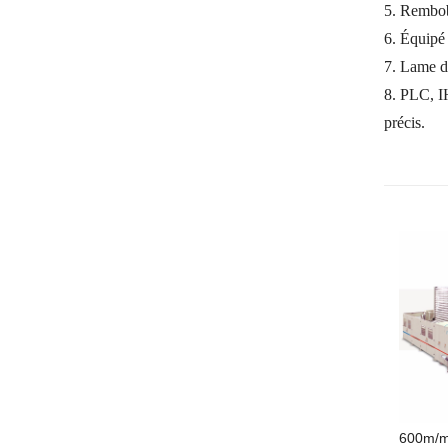
5. Rembob
6. Équipé 
7. Lame de
8. PLC, I
précis.
600m/m