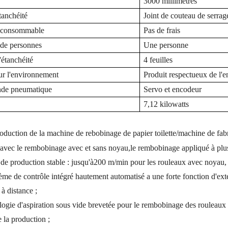
3000 millimètres
tanchéité
Joint de couteau de serra
l consommable
Pas de frais
de personnes
Une personne
'étanchéité
4 feuilles
ur l'environnement
Produit respectueux de l'
e pneumatique
Servo et encodeur
7,12 kilowatts
roduction de la machine de rebobinage de papier toilette/machine de fa
é avec le rembobinage avec et sans noyau
,
le rembobinage appliqué à plus
 de production stable : jusqu'à
20
0 m/min pour les rouleaux avec noyau
ème de contrôle intégré hautement automatisé a une forte fonction d'ext
à distance ;
ogie d'aspiration sous vide brevetée pour le rembobinage des rouleaux s
e la production ;