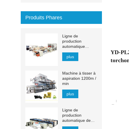
Produits Phares
Ligne de
production
automatique
YD-PL
d'essuie-mains en
papier à transfert
plus
torchon
MJN-PL
Machine à tisser à
aspiration 1200m /
min
plus
Ligne de
production
automatique de
mouchoirs YH-FG