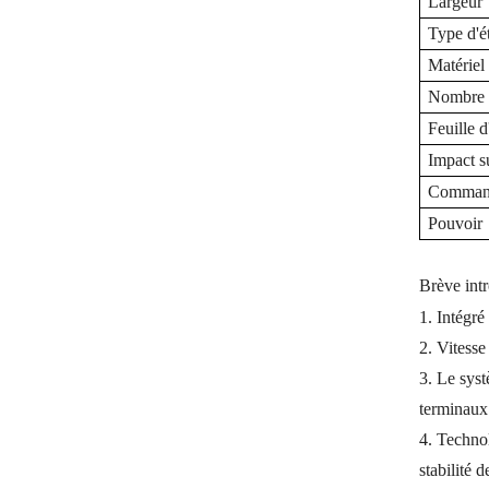
Largeur
Type d'é
Matérie
Nombre 
Feuille d
Impact s
Command
Pouvoir
Brève int
1. Intégr
2. Vitesse
3. Le syst
terminaux 
4. Technol
stabilité d