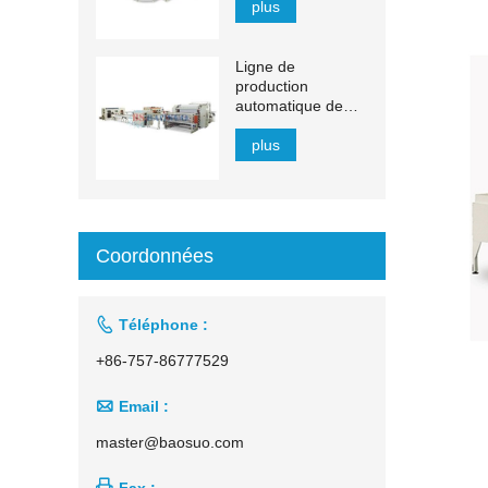
plus
Ligne de
production
automatique de
mouchoirs en
papier à transfert
plus
automatique de
1 500 à 2 200 mm
Coordonnées

Téléphone :
+86-757-86777529

Email :
master@baosuo.com

Fax :