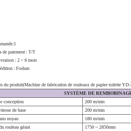
mande:
1
s de paiement : T/T
ivraison : 2 ~ 6 mois
édition : Foshan
on du produit
(
Machine de fabrication de rouleaux de papier toilette YD-
SYSTÈME DE REMBOBINAG
de conception
20
0
m/min
vitesse de base
20
0
m/min
sans noyau
18
0
m/min
du rouleau géant
1
750 ~ 2850
mm