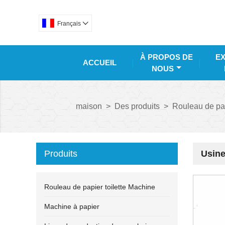
Français

À PROPOS DE
EX
ACCUEIL
NOUS
maison
>
Des produits
>
Rouleau de pap
Produits
Usine
Rouleau de papier toilette Machine
Machine à papier