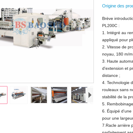
Origine des pro
Brève introduct
PL200C :
1. Intégré au r
appliqué pour pl
2. Vitesse de pr
noyau, 180 m/mi
3. Haute automat
d'extension et p
distance ;
4. Technologie 
rouleaux sans no
stabilité de la p
5. Rembobinage 
6. Équipé d'une
pour une largeur
7.Racle arrière 
parfaitement ass