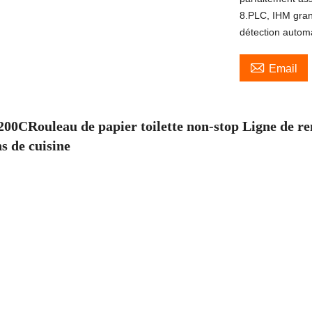
8.PLC, IHM gran
détection automa

Email
2
00C
Rouleau de papier toilette non-stop
Ligne de r
s de cuisine