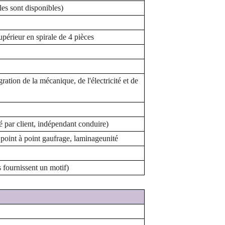
lles sont disponibles
)
périeur en spirale de 4 pièces
gration de la mécanique, de l'électricité et de
é par
client
,
indépendant
conduire
)
,
point à point
gaufrage
,
laminage
unité
s fournissent un motif)