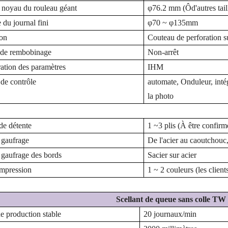
u noyau du rouleau géant
φ
76.2
mm
(
Ô
d'autres tai
 du journal fini
φ
70
~ φ
135mm
ion
Couteau de perforation su
 de rembobinage
Non
-
arrêt
ation des paramètres
IHM
de contrôle
automate,
Onduleur,
inté
la photo
de détente
1
~
3 plis
(
À être confirm
 gaufrage
De l'acier au caoutchouc
 gaufrage des bords
S
acier sur acier
impression
1 ~ 2 couleurs (les client
Scellant de queue sans colle TW
de production stable
20 journaux
/min