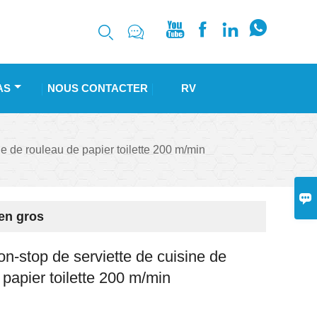






AS
NOUS CONTACTER
RV
e de rouleau de papier toilette 200 m/min

 en gros
n-stop de serviette de cuisine de
 papier toilette 200 m/min