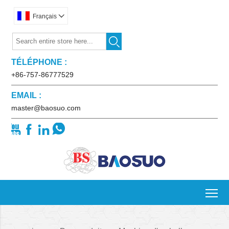
Français


TÉLÉPHONE :
+86-757-86777529
EMAIL :
master@baosuo.com




To