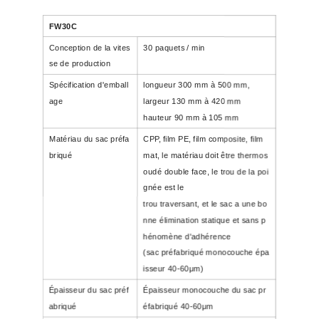
FW30C
Conception de la vites
30
paquets / min
se de production
Spécification d'emball
longueur 300 mm à 500 mm,
age
largeur 130 mm à 420 mm
hauteur 90 mm à 105 mm
Matériau du sac préfa
CPP, film PE, film composite, film
briqué
mat, le matériau doit être thermos
oudé double face, le trou de la poi
gnée est le
trou traversant, et le sac a une bo
nne élimination statique et sans p
hénomène d'adhérence
(sac préfabriqué monocouche épa
isseur 40-60μm)
Épaisseur du sac préf
Épaisseur monocouche du sac pr
abriqué
éfabriqué 40-60μm