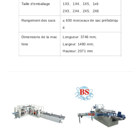
Taille d'emballage
1X3、1X4、1X5、1x6
2X3、2X4、2X5、2X6
Rangement des sacs
≤
600
morceaux de sac préfabriqu
é
Dimensions de la mac
Longueur: 3746 mm;
hine
Largeur: 1480 mm;
Hauteur: 2071 mm
Poids
Environ 3000 kg
Puissance de la servie
14,33 kW
tte