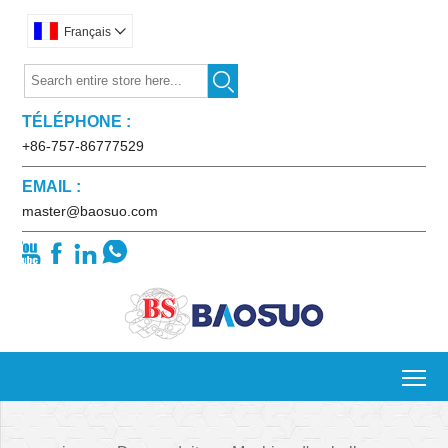
Français


TÉLÉPHONE :
+86-757-86777529
EMAIL :
master@baosuo.com




To