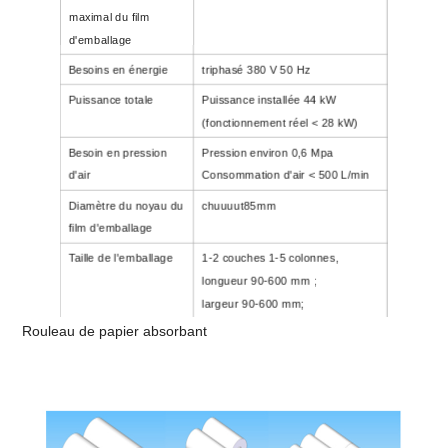
maximal du film
d'emballage
Besoins en énergie
triphasé 380 V 50 Hz
Puissance totale
Puissance installée 44 kW
(fonctionnement réel < 28 kW)
Besoin en pression
Pression environ 0,6 Mpa
d'air
Consommation d'air < 500 L/min
Diamètre du noyau du
chuuuut85mm
film d'emballage
Taille de l'emballage
1-2 couches 1-5 colonnes,
longueur 90-600 mm ;
largeur 90-600 mm;
hauteur 90-280 mm, le diamètre
Rouleau de papier absorbant
d'un seul rouleau de papier est de
90-150 mm