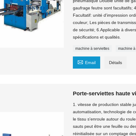
pneumatique Double unité de gau
gaufrage feutre sont facultatifs
Facultatif: unité d'impression or
couleur; Les pièces de transmissi
de sécurité; 6.Applicable à divers
spécifications et qualités.
machine à serviettes
machine à

Email
Détails
Porte-serviettes haute v
1. vitesse de production stable ju
automatisation, technologie de c
le tissu s'enroule autour du roul
sauts peut être une feuille ou d
réinitialisée sur un comptage des 