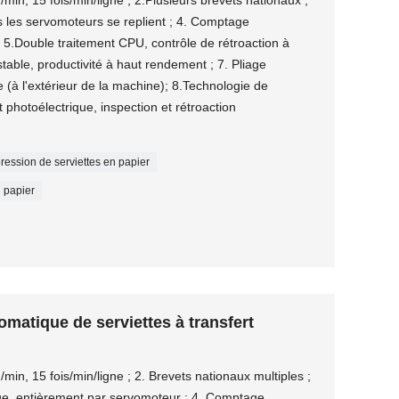
min, 15 fois/min/ligne ; 2.Plusieurs brevets nationaux ;
s les servomoteurs se replient ; 4. Comptage
 5.Double traitement CPU, contrôle de rétroaction à
table, productivité à haut rendement ; 7. Pliage
e (à l'extérieur de la machine); 8.Technologie de
 photoélectrique, inspection et rétroaction
ression de serviettes en papier
 papier
matique de serviettes à transfert
in, 15 fois/min/ligne ; 2. Brevets nationaux multiples ;
ue, entièrement par servomoteur ; 4. Comptage