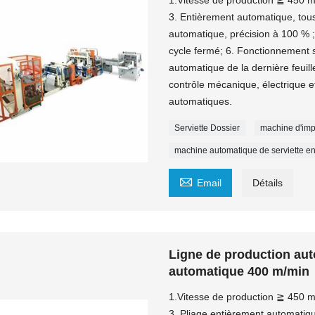
1.Vitesse de production ≧ 450 m/
3. Entièrement automatique, tou
automatique, précision à 100 % ;
cycle fermé; 6. Fonctionnement s
automatique de la dernière feuill
contrôle mécanique, électrique et
automatiques.
Serviette Dossier
machine d'imp
machine automatique de serviette en

Email
Détails
Ligne de production auto
automatique 400 m/min
1.Vitesse de production ≧ 450 m/m
3. Pliage entièrement automatiq