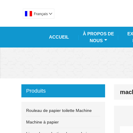
Français

À PROPOS DE
EX
ACCUEIL
NOUS
Produits
mach
Rouleau de papier toilette Machine
Machine à papier