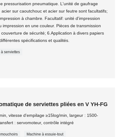
de pressurisation pneumatique. L'unité de gaufrage
acier sur caoutchouc et acier sur feutre sont facultatifs;
'impression à chambre. Facultatif: unité d'impression
ou impression en une couleur. Pièces de transmission
a couverture de sécurité; 6.Application à divers papiers
différentes spécifications et qualités.
à serviettes
omatique de serviettes pliées en V YH-FG
min, vitesse d'empilage ≥15log/min, largeur : 1500-
nsfert : servomoteur, contrôle intégré
 mouchoirs
Machine à essuie-tout