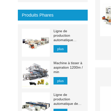
Produits Phares
Ligne de
production
automatique
d'essuie-mains en
papier à transfert
plus
MJN-PL
Machine à tisser à
aspiration 1200m /
min
plus
Ligne de
production
automatique de
mouchoirs YH-FG