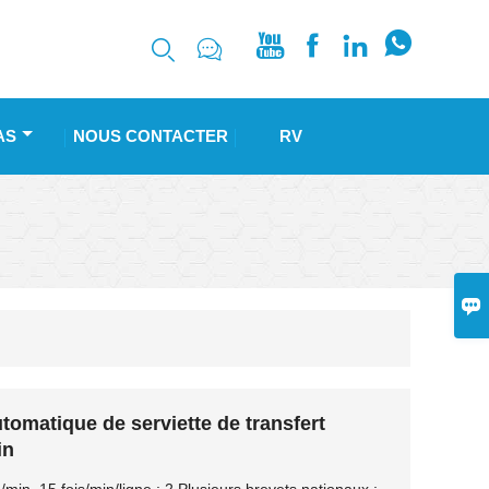






AS
NOUS CONTACTER
RV

tomatique de serviette de transfert
in