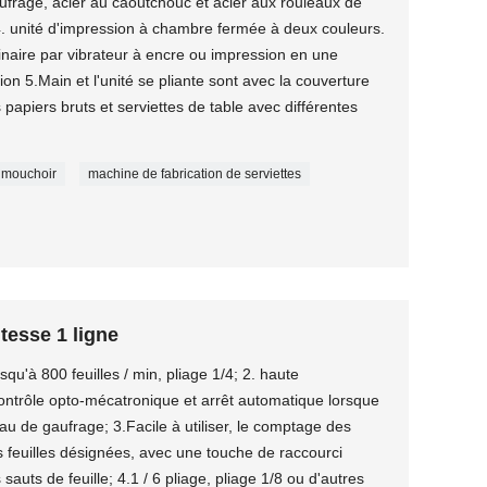
frage, acier au caoutchouc et acier aux rouleaux de
; 4. unité d'impression à chambre fermée à deux couleurs.
dinaire par vibrateur à encre ou impression en une
on 5.Main et l'unité se pliante sont avec la couverture
 papiers bruts et serviettes de table avec différentes
 mouchoir
machine de fabrication de serviettes
itesse 1 ligne
squ'à 800 feuilles / min, pliage 1/4; 2. haute
ontrôle opto-mécatronique et arrêt automatique lorsque
eau de gaufrage; 3.Facile à utiliser, le comptage des
es feuilles désignées, avec une touche de raccourci
sauts de feuille; 4.1 / 6 pliage, pliage 1/8 ou d'autres