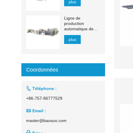
plus
Ligne de
production
automatique de
mouchoirs en
papier à transfert
plus
automatique de
1 500 à 2 200 mm
Coordonnées

Téléphone :
+86-757-86777529

Email :
master@baosuo.com

Fax :