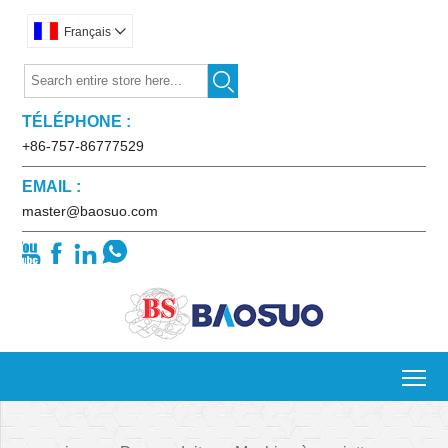
Français


TÉLÉPHONE :
+86-757-86777529
EMAIL :
master@baosuo.com




To