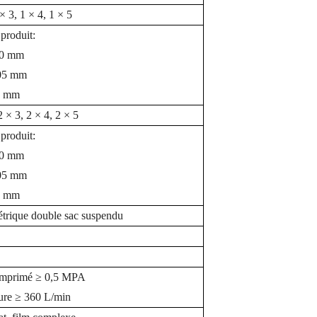
× 3, 1 × 4, 1 × 5
 produit:
00 mm
105 mm
0 mm
 × 3, 2 × 4, 2 × 5
 produit:
60 mm
105 mm
0 mm
rique double sac suspendu
comprimé ≥ 0,5 MPA
sure ≥ 360 L/min