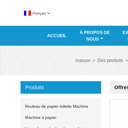
Français

À PROPOS DE
EX
ACCUEIL
NOUS
maison
>
Des produits
>
Produits
Offre
Rouleau de papier toilette Machine
Machine à papier