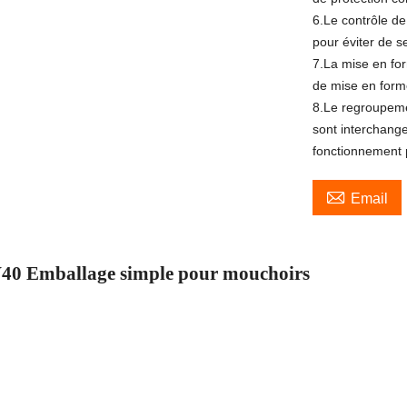
6.Le contrôle de
pour éviter de se
7.La mise en fo
de mise en form
8.Le regroupeme
sont interchange
fonctionnement p

Email
0 Emballage simple pour mouchoirs