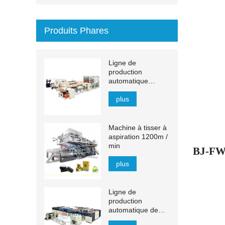
Produits Phares
Ligne de
production
automatique
d'essuie-mains en
papier à transfert
plus
MJN-PL
Machine à tisser à
aspiration 1200m /
min
BJ-FW4
plus
Ligne de
production
automatique de
mouchoirs YH-FG