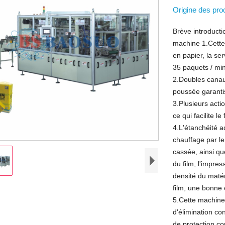
Origine des pro
Brève introducti
machine 1.Cette
en papier, la ser
35 paquets / mi
2.Doubles canaux
poussée garanti
3.Plusieurs acti
ce qui facilite 
4.L'étanchéité 
chauffage par le
cassée, ainsi qu
du film, l'impres
densité du matér
film, une bonne 
5.Cette machine 
d'élimination co
de protection co