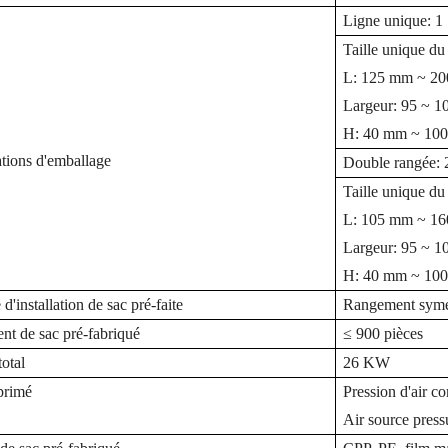
Ligne unique: 1 
Taille unique du
L: 125 mm ~ 2
Largeur: 95 ~ 
H: 40 mm ~ 10
ations d'emballage
Double rangée: 2
Taille unique du
L: 105 mm ~ 1
Largeur: 95 ~ 
H: 40 mm ~ 10
 d'installation de sac pré-faite
Rangement symét
t de sac pré-fabriqué
≤ 900 pièces
total
26 KW
primé
Pression d'air 
Air source pres