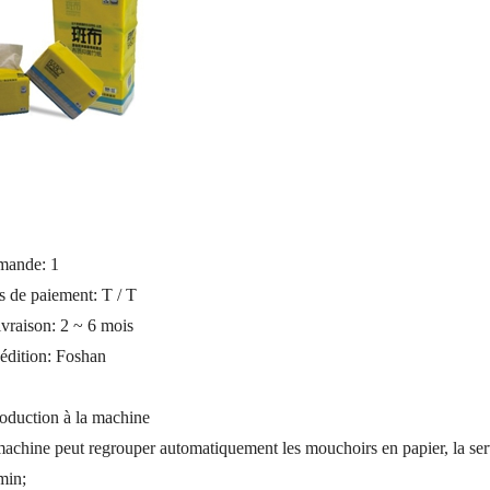
ande: 1
s de paiement: T / T
ivraison: 2 ~ 6 mois
pédition: Foshan
roduction à la machine
achine peut regrouper automatiquement les mouchoirs en papier, la servie
min;