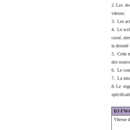
2. Les
do
vitesse;
3.
Les act
4.
Le scel
cassé, ain
la densité
5.
Cette m
des source
6.
Le cont
7.
La mis
8. Le
reg
spécificat
BJ-FW
Vitesse 