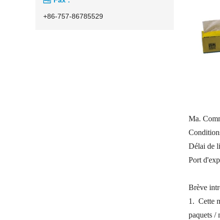
+86-757-86785529
Ma. Comm
Condition
Délai de l
Port d'ex
Brève int
1.
Cette m
paquets / 