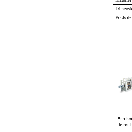
Matériel
Dimensio
Poids de
Enruba
de rou