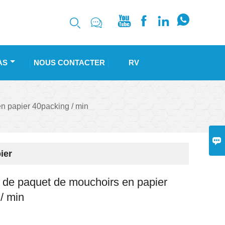






AS
NOUS CONTACTER
RV
n papier 40packing / min

ier
 de paquet de mouchoirs en papier
/ min