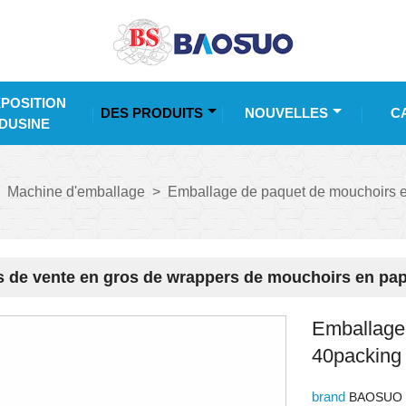
POSITION
DES PRODUITS
NOUVELLES
C
DUSINE
Machine d'emballage
>
Emballage de paquet de mouchoirs e
s de vente en gros de wrappers de mouchoirs en pap
Emballage
40packing 
brand
BAOSUO