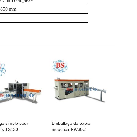
at, film complexe
 1850 mm
ge simple pour
Emballage de papier
rs TS130
mouchoir FW30C