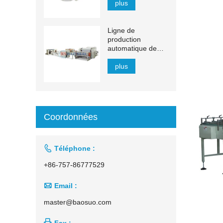
plus
Ligne de
production
automatique de
mouchoirs en
papier à transfert
plus
automatique de
1 500 à 2 200 mm
Coordonnées

Téléphone :
+86-757-86777529

Email :
master@baosuo.com

Fax :