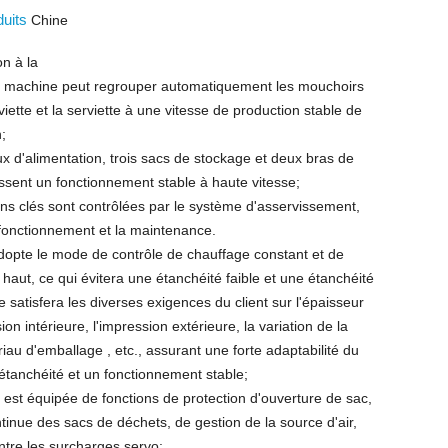
duits
Chine
on à la
 machine peut regrouper automatiquement les mouchoirs
viette et la serviette à une vitesse de production stable de
n;
 d'alimentation, trois sacs de stockage et deux bras de
ssent un fonctionnement stable à haute vitesse;
ons clés sont contrôlées par le système d'asservissement,
le fonctionnement et la maintenance.
adopte le mode de contrôle de chauffage constant et de
 haut, ce qui évitera une étanchéité faible et une étanchéité
e satisfera les diverses exigences du client sur l'épaisseur
sion intérieure, l'impression extérieure, la variation de la
iau d'emballage , etc., assurant une forte adaptabilité du
étanchéité et un fonctionnement stable;
est équipée de fonctions de protection d'ouverture de sac,
ntinue des sacs de déchets, de gestion de la source d'air,
ntre les surcharges servo;