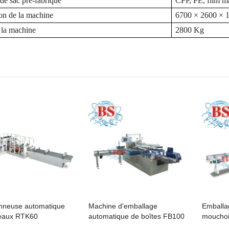
 de sac pré-fabriqué
CPP, PE, film m
n de la machine
6700 × 2600 ×
 la machine
2800 Kg
Machine d'emballage
Emballa
nneuse automatique
automatique de boîtes FB100
mouchoi
leaux RTK60