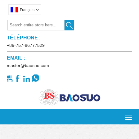
Français


TÉLÉPHONE :
+86-757-86777529
EMAIL :
master@baosuo.com




To