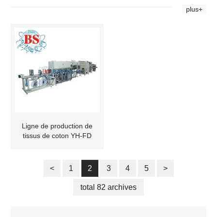
plus+
Ligne de production de
tissus de coton YH-FD
<
1
2
3
4
5
>
total 82 archives